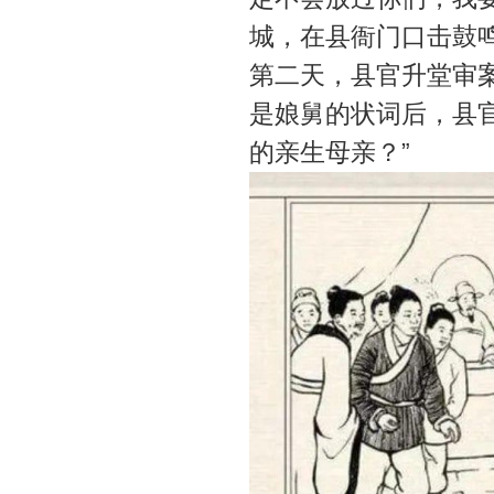
城，在县衙门口击鼓鸣
第二天，县官升堂审
是娘舅的状词后，县
的亲生母亲？”