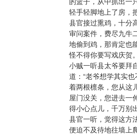
的篮子，从中抓出一
轻手轻脚地上了房，
县官接过熏鸡，十分
审问案件，费尽九牛
地偷到鸡，那肯定也
怪不得你要写戏庆贺
小贼一听县太爷要拜
道：“老爷想学其实
着两根檩条，您从这
屋门没关，您进去一
得小心点儿，千万别出
县官一听，觉得这方法
便迫不及待地往墙上