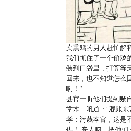
卖熏鸡的男人赶忙解
我们抓住了一个偷鸡
装到口袋里，打算等
回来，也不知道怎么
啊！”
县官一听他们提到贼
堂木，吼道：“混账
孝；污蔑本官，这是
供！ 来人呐，把他们