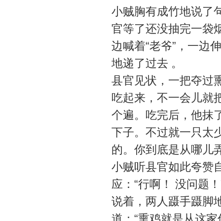
小贼胸有成竹地说了句
官等了还没抽完一袋
边喊着“老爷”，一边
地递了过去 。
县官见状，一把夺过
吃起来，不一会儿就把
个遍。吃完后，他抹
下子。不过就一只太
的。你到底是从哪儿
小贼听县官如此夸赞
应：“行啊！ 没问题！
说着，两人蹑手蹑脚
道：“熏鸡就是从这家