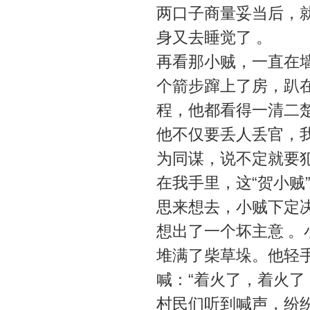
两口子商量妥当后，就
身又去睡觉了 。
再看那小贼，一直在墙
个箭步蹿上了房，趴
程，他都看得一清二
他不仅要丢人丢官，
为同谋，说不定就要
在我手里，这“贺小贼
思来想去，小贼下定
想出了一个坏主意 
堆满了柴草垛。他轻
喊：“着火了，着火了
村民们听到喊声，纷