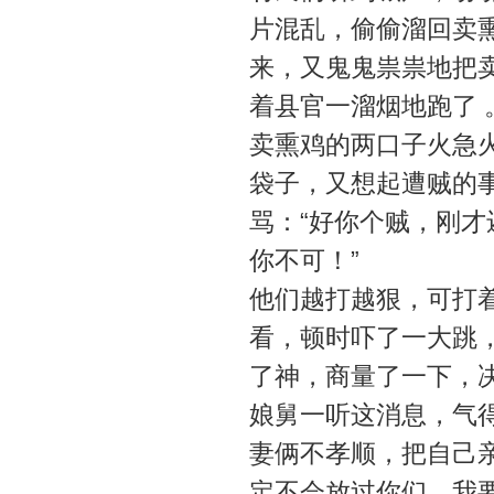
片混乱，偷偷溜回卖
来，又鬼鬼祟祟地把
着县官一溜烟地跑了 
卖熏鸡的两口子火急
袋子，又想起遭贼的
骂：“好你个贼，刚
你不可！”
他们越打越狠，可打
看，顿时吓了一大跳
了神，商量了一下，
娘舅一听这消息，气
妻俩不孝顺，把自己
定不会放过你们，我