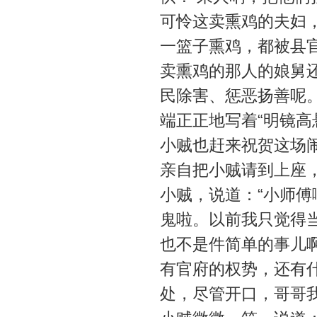
可怜这卖熏鸡的夫妇
一篮子熏鸡，都被县官
卖熏鸡的那人的娘舅还
民除害、惩恶扬善呢
端正正地写着“明镜高
小贼也赶来祝贺这场闹
亲自把小贼请到上座
小贼，说道：“小师
鬼啦。以前我只觉得
也不是件简单的事儿
有官府的权势，还有
处，尽管开口，哥哥我