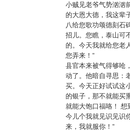
小贼见老爷气势汹汹
的大恩大德，我这辈
八给您歌功颂德刻石
招儿。您瞧，泰山可
的。今天我就给您老
您弄来！”
县官本来被气得够呛
动了。他暗自寻思：
买。今天正好试试这
的银子，那不就能买
就能大饱口福咯！ 想
今儿个我就见识见识
来，我就服你！”