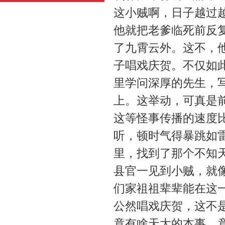
这小贼啊，日子越过
他就把老爹临死前反复
了九霄云外。这不，
子唱戏庆贺。不仅如
里学问深厚的先生，写
上。这举动，可真是
这等怪事传播的速度
听，顿时气得暴跳如
里，找到了那个不知
县官一见到小贼，就
们家祖祖辈辈能在这
公然唱戏庆贺，这不
竟有啥天大的本事，